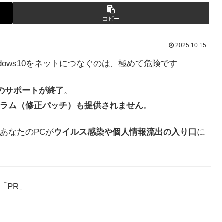
コピー
2025.10.15
ows10をネットにつなぐのは、極めて危険です
べてのサポートが終了
。
ラム（修正パッチ）も提供されません
。
あなたのPCが
ウイルス感染や個人情報流出の入り口
に
「PR」