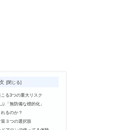
次
起こる3つの重大リスク
及ぶ「無防備な標的化」
されるのか？
対策３つの選択肢
スタンドアロンで使ってる体験