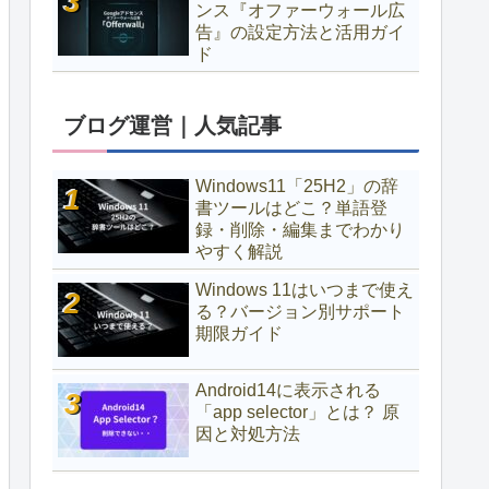
ンス『オファーウォール広
告』の設定方法と活用ガイ
ド
ブログ運営｜人気記事
Windows11「25H2」の辞
書ツールはどこ？単語登
録・削除・編集までわかり
やすく解説
Windows 11はいつまで使え
る？バージョン別サポート
期限ガイド
Android14に表示される
「app selector」とは？ 原
因と対処方法