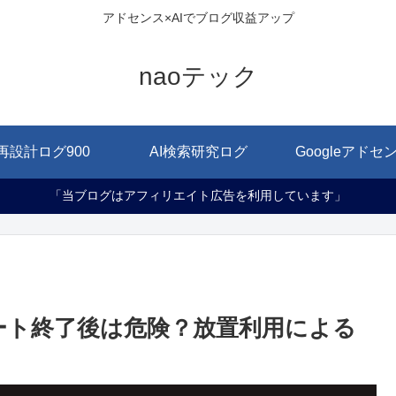
アドセンス×AIでブログ収益アップ
naoテック
再設計ログ900
AI検索研究ログ
Googleアドセ
「当ブログはアフィリエイト広告を利用しています」
0サポート終了後は危険？放置利用による