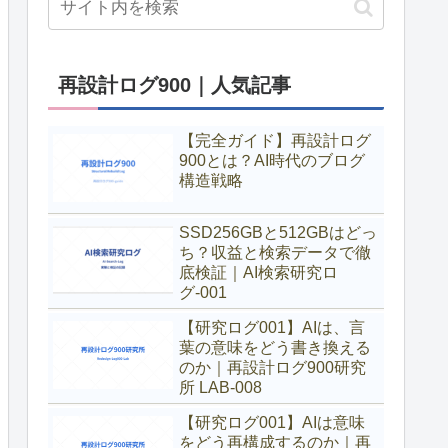
再設計ログ900｜人気記事
【完全ガイド】再設計ログ
900とは？AI時代のブログ
構造戦略
SSD256GBと512GBはどっ
ち？収益と検索データで徹
底検証｜AI検索研究ロ
グ-001
【研究ログ001】AIは、言
葉の意味をどう書き換える
のか｜再設計ログ900研究
所 LAB-008
【研究ログ001】AIは意味
をどう再構成するのか｜再