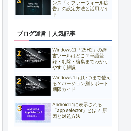
ンス『オファーウォール広
告』の設定方法と活用ガイ
ド
ブログ運営｜人気記事
Windows11「25H2」の辞
書ツールはどこ？単語登
録・削除・編集までわかり
やすく解説
Windows 11はいつまで使え
る？バージョン別サポート
期限ガイド
Android14に表示される
「app selector」とは？ 原
因と対処方法