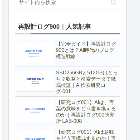
再設計ログ900｜人気記事
【完全ガイド】再設計ログ
900とは？AI時代のブログ
構造戦略
SSD256GBと512GBはどっ
ち？収益と検索データで徹
底検証｜AI検索研究ロ
グ-001
【研究ログ001】AIは、言
葉の意味をどう書き換える
のか｜再設計ログ900研究
所 LAB-008
【研究ログ001】AIは意味
をどう再構成するのか｜再