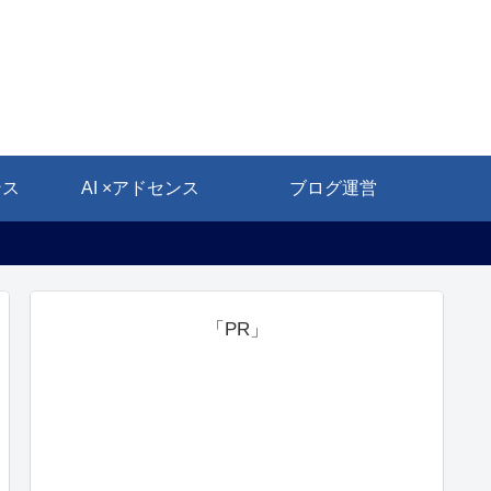
ンス
AI ×アドセンス
ブログ運営
「PR」