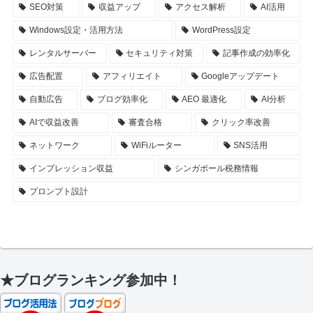
SEO対策
収益アップ
アクセス解析
AI活用
Windows設定・活用方法
WordPress設定
レンタルサーバー
セキュリティ対策
記事作成の効率化
広告配置
アフィリエイト
Googleアップデート
自動広告
ブログ効率化
AEO 最適化
AI分析
AIで収益改善
審査合格
クリック率改善
ネットワーク
WiFiルーター
SNS活用
インプレッション収益
シンガポール税務情報
プロンプト設計
★ブログランキング参加中！