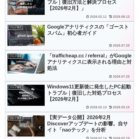
ブル｜復旧方法と解決プロセス
【2026年2月】」
2026.02.11
2026.06.13
Googleアナリティクスの「ゴースト
ブログ運営
スパム」初心者ガイド
2026.07.25
「trafficheap.cc / referral」がGoogle
ブログ運営
アナリティクスに表示される理由と対
処法
2026.07.25
Windows11更新後に発生したPC起動
ブログ運営
トラブル｜復旧した対処プロセス
【2026年2月】
2026.02.13
2026.05.15
【実データ公開】2026年2月
ブログ運営
Discoverアップデートの影響。自サ
イト「naoテック」を分析
2026.02.14
2026.02.15