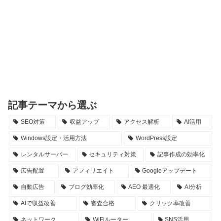
記事テーマから選ぶ
SEO対策
収益アップ
アクセス解析
AI活用
Windows設定・活用方法
WordPress設定
レンタルサーバー
セキュリティ対策
記事作成の効率化
広告配置
アフィリエイト
Googleアップデート
自動広告
ブログ効率化
AEO 最適化
AI分析
AIで収益改善
審査合格
クリック率改善
ネットワーク
WiFiルーター
SNS活用