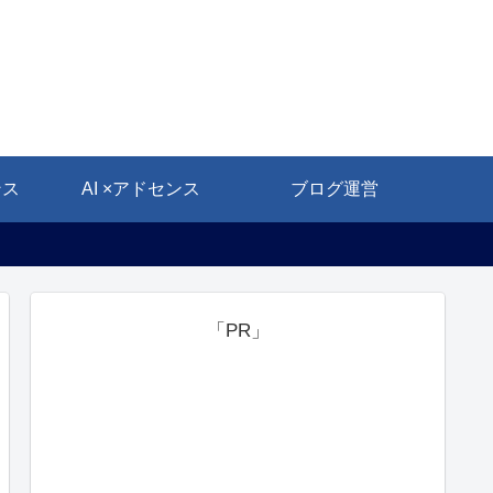
ンス
AI ×アドセンス
ブログ運営
「PR」