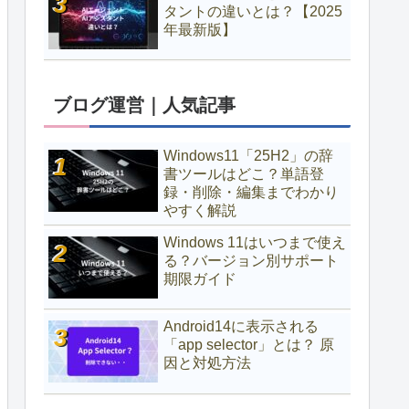
タントの違いとは？【2025
年最新版】
ブログ運営｜人気記事
Windows11「25H2」の辞
書ツールはどこ？単語登
録・削除・編集までわかり
やすく解説
Windows 11はいつまで使え
る？バージョン別サポート
期限ガイド
Android14に表示される
「app selector」とは？ 原
因と対処方法