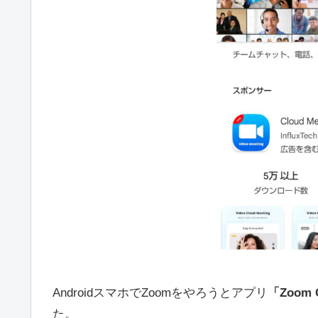
AndroidスマホでZoomをやろうとアプリ
「Zoom C
た。