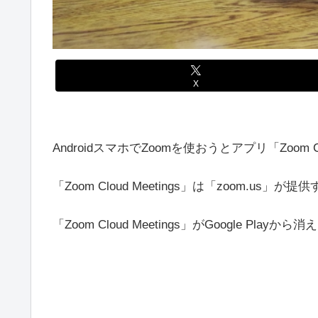
X
AndroidスマホでZoomを使おうとアプリ「Zoom 
「Zoom Cloud Meetings」は「zoom.us
「Zoom Cloud Meetings」がGoogle P