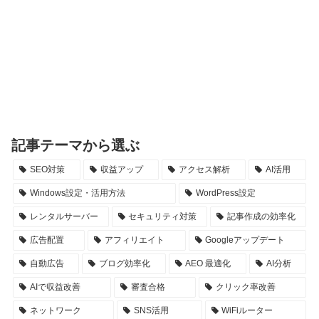
記事テーマから選ぶ
SEO対策
収益アップ
アクセス解析
AI活用
Windows設定・活用方法
WordPress設定
レンタルサーバー
セキュリティ対策
記事作成の効率化
広告配置
アフィリエイト
Googleアップデート
自動広告
ブログ効率化
AEO 最適化
AI分析
AIで収益改善
審査合格
クリック率改善
ネットワーク
SNS活用
WiFiルーター