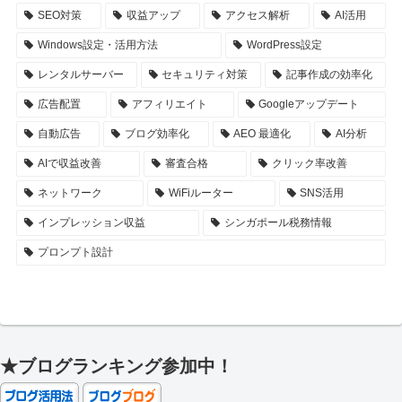
SEO対策
収益アップ
アクセス解析
AI活用
Windows設定・活用方法
WordPress設定
レンタルサーバー
セキュリティ対策
記事作成の効率化
広告配置
アフィリエイト
Googleアップデート
自動広告
ブログ効率化
AEO 最適化
AI分析
AIで収益改善
審査合格
クリック率改善
ネットワーク
WiFiルーター
SNS活用
インプレッション収益
シンガポール税務情報
プロンプト設計
★ブログランキング参加中！