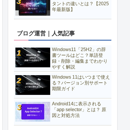
タントの違いとは？【2025
年最新版】
ブログ運営｜人気記事
Windows11「25H2」の辞
書ツールはどこ？単語登
録・削除・編集までわかり
やすく解説
Windows 11はいつまで使え
る？バージョン別サポート
期限ガイド
Android14に表示される
「app selector」とは？ 原
因と対処方法