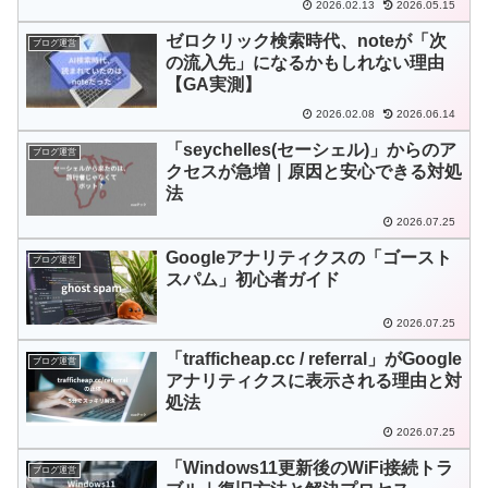
2026.02.13
2026.05.15
ゼロクリック検索時代、noteが「次
ブログ運営
の流入先」になるかもしれない理由
【GA実測】
2026.02.08
2026.06.14
「seychelles(セーシェル)」からのア
ブログ運営
クセスが急増｜原因と安心できる対処
法
2026.07.25
Googleアナリティクスの「ゴースト
ブログ運営
スパム」初心者ガイド
2026.07.25
「trafficheap.cc / referral」がGoogle
ブログ運営
アナリティクスに表示される理由と対
処法
2026.07.25
「Windows11更新後のWiFi接続トラ
ブログ運営