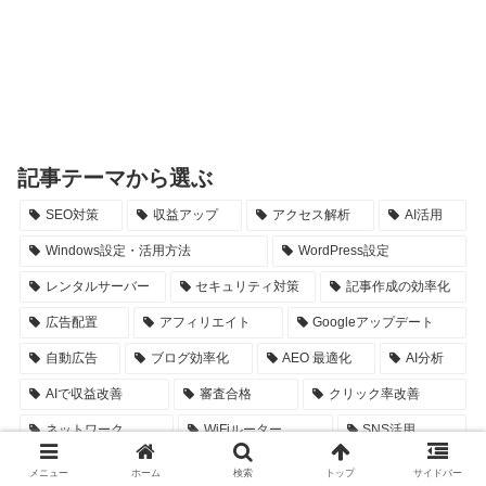
記事テーマから選ぶ
SEO対策
収益アップ
アクセス解析
AI活用
Windows設定・活用方法
WordPress設定
レンタルサーバー
セキュリティ対策
記事作成の効率化
広告配置
アフィリエイト
Googleアップデート
自動広告
ブログ効率化
AEO 最適化
AI分析
AIで収益改善
審査合格
クリック率改善
ネットワーク
WiFiルーター
SNS活用
インプレッション収益
シンガポール税務情報
メニュー
ホーム
検索
トップ
サイドバー