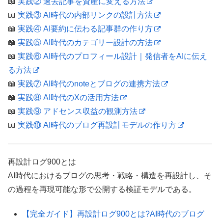
📖
実践② 過去記事を資産に変える方法
📖
実践③ AI時代の内部リンクの設計方法
📖
実践④ AI要約に伝わる記事群の作り方
📖
実践⑤ AI時代のカテゴリー設計の方法
📖
実践⑥ AI時代のプロフィール設計｜発信者をAIに伝え
る方法
📖
実践⑦ AI時代のnoteとブログの連携方法
📖
実践⑧ AI時代のXの活用方法
📖
実践⑨ アドセンス収益の観測方法
📖
実践⑩ AI時代のブログ再設計モデルの作り方
再設計ログ900とは
AI時代におけるブログの思考・戦略・構造を再設計し、そ
の過程を再現可能な形で公開する検証モデルである。
【完全ガイド】再設計ログ900とは?AI時代のブログ