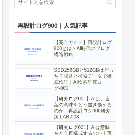
再設計ログ900｜人気記事
【完全ガイド】再設計ログ
900とは？AI時代のブログ
構造戦略
SSD256GBと512GBはどっ
ち？収益と検索データで徹
底検証｜AI検索研究ロ
グ-001
【研究ログ001】AIは、言
葉の意味をどう書き換える
のか｜再設計ログ900研究
所 LAB-008
【研究ログ001】AIは意味
をどう再構成するのか｜再