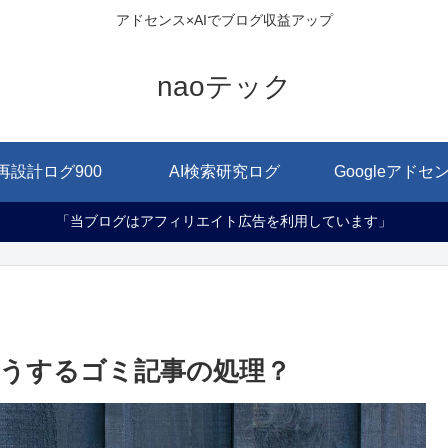
アドセンス×AIでブログ収益アップ
naoテック
再設計ログ900
AI検索研究ログ
Googleアドセ
「当ブログはアフィリエイト広告を利用しています」
うするゴミ記事の処理？