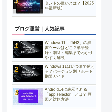
タントの違いとは？【2025
年最新版】
ブログ運営｜人気記事
Windows11「25H2」の辞
書ツールはどこ？単語登
録・削除・編集までわかり
やすく解説
Windows 11はいつまで使え
る？バージョン別サポート
期限ガイド
Android14に表示される
「app selector」とは？ 原
因と対処方法