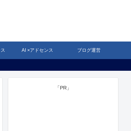
ンス
AI ×アドセンス
ブログ運営
「PR」