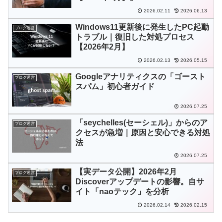
2026.02.11
2026.06.13
Windows11更新後に発生したPC起動
ブログ運営
トラブル｜復旧した対処プロセス
【2026年2月】
2026.02.13
2026.05.15
Googleアナリティクスの「ゴースト
ブログ運営
スパム」初心者ガイド
2026.07.25
「seychelles(セーシェル)」からのア
ブログ運営
クセスが急増｜原因と安心できる対処
法
2026.07.25
【実データ公開】2026年2月
ブログ運営
Discoverアップデートの影響。自サ
イト「naoテック」を分析
2026.02.14
2026.02.15