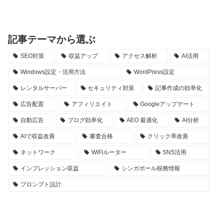
記事テーマから選ぶ
SEO対策
収益アップ
アクセス解析
AI活用
Windows設定・活用方法
WordPress設定
レンタルサーバー
セキュリティ対策
記事作成の効率化
広告配置
アフィリエイト
Googleアップデート
自動広告
ブログ効率化
AEO 最適化
AI分析
AIで収益改善
審査合格
クリック率改善
ネットワーク
WiFiルーター
SNS活用
インプレッション収益
シンガポール税務情報
プロンプト設計