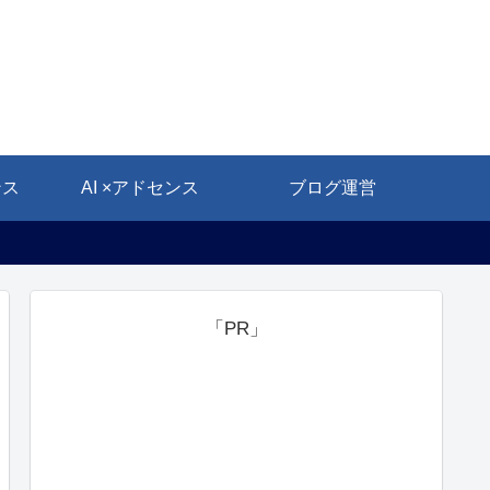
ンス
AI ×アドセンス
ブログ運営
「PR」