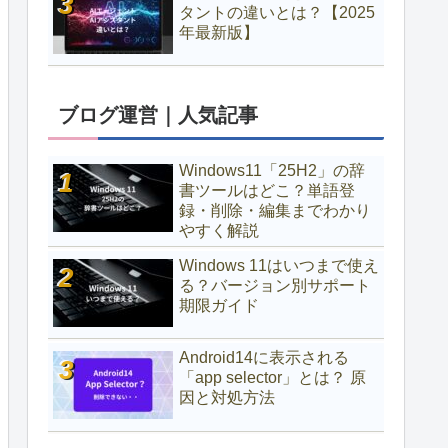
タントの違いとは？【2025
年最新版】
ブログ運営｜人気記事
Windows11「25H2」の辞
書ツールはどこ？単語登
録・削除・編集までわかり
やすく解説
Windows 11はいつまで使え
る？バージョン別サポート
期限ガイド
Android14に表示される
「app selector」とは？ 原
因と対処方法