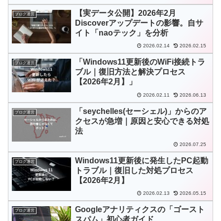
【実データ公開】2026年2月
ブログ運営
Discoverアップデートの影響。自サ
イト「naoテック」を分析
2026.02.14
2026.02.15
「Windows11更新後のWiFi接続トラ
ブログ運営
ブル｜復旧方法と解決プロセス
【2026年2月】」
2026.02.11
2026.06.13
「seychelles(セーシェル)」からのア
ブログ運営
クセスが急増｜原因と安心できる対処
法
2026.07.25
Windows11更新後に発生したPC起動
ブログ運営
トラブル｜復旧した対処プロセス
【2026年2月】
2026.02.13
2026.05.15
Googleアナリティクスの「ゴースト
ブログ運営
スパム」初心者ガイド