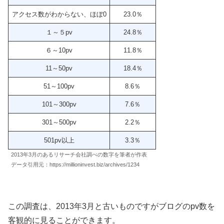
アクセス数がわからない、ほぼ0
23.0％
１～５pv
24.8％
６～10pv
11.8％
11～50pv
18.4％
51～100pv
8.6％
101～300pv
7.6％
301～500pv
2.2％
501pv以上
3.3％
2013年3月のあるリサーチ会社調べの数字を筆者が作表
データ引用元：https://millioninvest.biz/archives/1234
この調査は、2013年3月と古いものですがブログのpv数を
客観的に見ることができます。