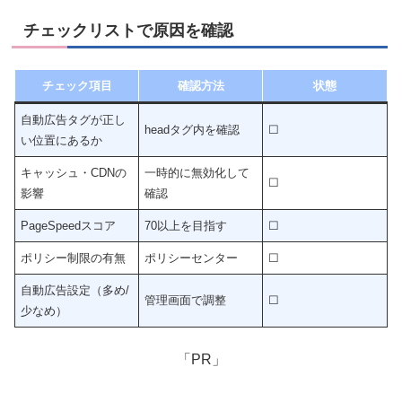
チェックリストで原因を確認
チェック項目
確認方法
状態
自動広告タグが正し
headタグ内を確認
☐
い位置にあるか
キャッシュ・CDNの
一時的に無効化して
☐
影響
確認
PageSpeedスコア
70以上を目指す
☐
ポリシー制限の有無
ポリシーセンター
☐
自動広告設定（多め/
管理画面で調整
☐
少なめ）
「PR」