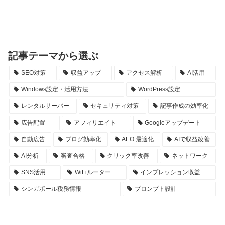
記事テーマから選ぶ
SEO対策
収益アップ
アクセス解析
AI活用
Windows設定・活用方法
WordPress設定
レンタルサーバー
セキュリティ対策
記事作成の効率化
広告配置
アフィリエイト
Googleアップデート
自動広告
ブログ効率化
AEO 最適化
AIで収益改善
AI分析
審査合格
クリック率改善
ネットワーク
SNS活用
WiFiルーター
インプレッション収益
シンガポール税務情報
プロンプト設計