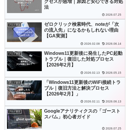
クセスが急増｜原因と安心できる対処
法
2026.07.25
ゼロクリック検索時代、noteが「次
ブログ運営
の流入先」になるかもしれない理由
【GA実測】
2026.02.08
2026.06.14
Windows11更新後に発生したPC起動
ブログ運営
トラブル｜復旧した対処プロセス
【2026年2月】
2026.02.13
2026.05.15
「Windows11更新後のWiFi接続トラ
ブログ運営
ブル｜復旧方法と解決プロセス
【2026年2月】」
2026.02.11
2026.06.13
Googleアナリティクスの「ゴースト
ブログ運営
スパム」初心者ガイド
2026.07.25