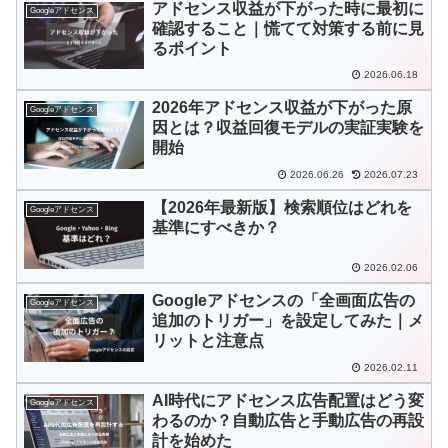
アドセンス収益が下がった時に最初に
Googleアドセンス
確認すること｜慌てて対策する前に見
るポイント
2026.06.18
2026年アドセンス収益が下がった原
Googleアドセンス
因とは？収益回復モデルの実証実験を
開始
2026.06.26
2026.07.23
【2026年最新版】検索順位はどれを
Googleアドセンス
基準にすべきか？
2026.02.06
Googleアドセンスの「全画面広告の
Googleアドセンス
追加のトリガー」を設定してみた｜メ
リットと注意点
2026.02.11
AI時代にアドセンス広告配置はどう変
Googleアドセンス
わるのか？自動広告と手動広告の再設
計を始めた