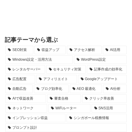
記事テーマから選ぶ
SEO対策
収益アップ
アクセス解析
AI活用
Windows設定・活用方法
WordPress設定
レンタルサーバー
セキュリティ対策
記事作成の効率化
広告配置
アフィリエイト
Googleアップデート
自動広告
ブログ効率化
AEO 最適化
AI分析
AIで収益改善
審査合格
クリック率改善
ネットワーク
WiFiルーター
SNS活用
インプレッション収益
シンガポール税務情報
プロンプト設計