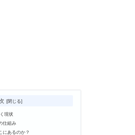
次
り巻く現状
の仕組み
こにあるのか？