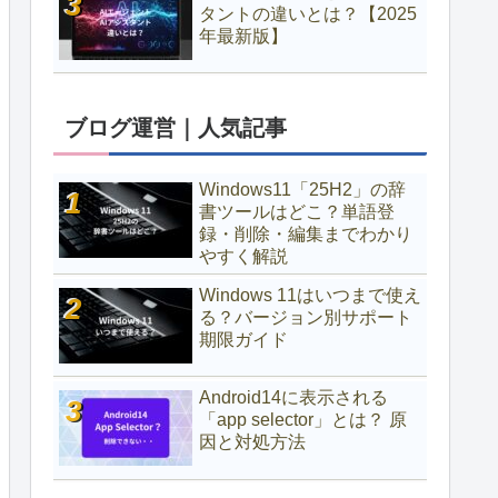
タントの違いとは？【2025
年最新版】
ブログ運営｜人気記事
Windows11「25H2」の辞
書ツールはどこ？単語登
録・削除・編集までわかり
やすく解説
Windows 11はいつまで使え
る？バージョン別サポート
期限ガイド
Android14に表示される
「app selector」とは？ 原
因と対処方法