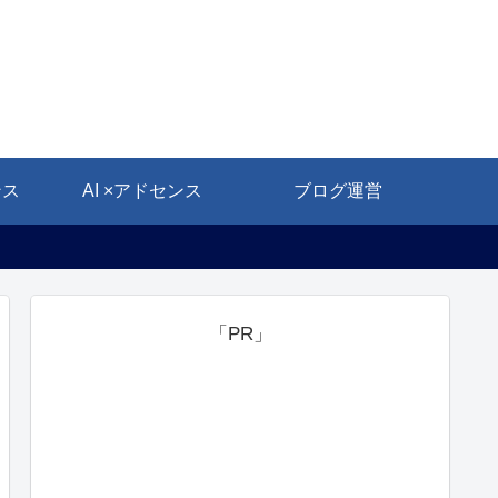
ンス
AI ×アドセンス
ブログ運営
「PR」